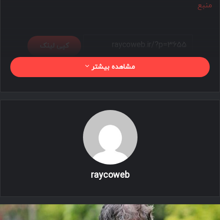
منبع
کپی لینک
مشاهده بیشتر
raycoweb