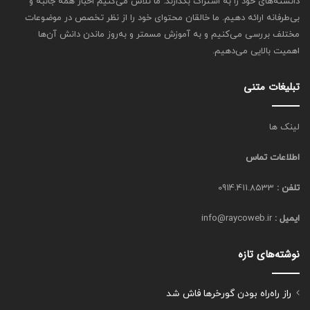
دانسته‌های خود را به اشتراک بگذارند. ما تلاش می‌کنیم اخبار همه جانبه و
ب
بی‌طرفانه ارائه دهیم. ما خالقان محتوای خود را از نظر تخصص در موضوعات
ل
مختلف بررسی می‌کنیم و به آموزش مسمتر و به‌روز ماندن دانش آن‌ها
ت
اهمیت بالایی می‌دهیم.
ح
س
ی
تبلیغات متنی
ن
ا
س
لینک ها
ت
اطلاعات تماس
تلفن :
0914.411.8533
ایمیل :
info@raycoweb.ir
نوشته‌های تازه
راز راه‌راه بودن گورخرها فاش شد