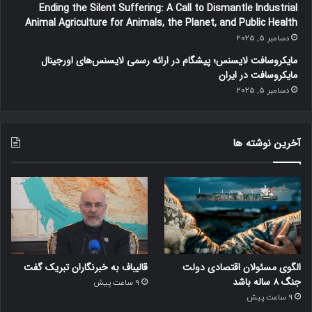
ن
Ending the Silent Suffering: A Call to Dismantle Industrial
گ
Animal Agriculture for Animals, the Planet, and Public Health
د
دسامبر 5, 2025
ا
مایکروسافت لایسنس؛ پیشگام در ارائه رسمی لایسنس‌های اورجینال
خ
مایکروسافت در ایران
ل
دسامبر 5, 2025
ی
خ
و
ا
آخرین نوشته ها
ه
د
ش
د
/
م
و
ض
الگوی مسئولان اقتصادی دولت
قالیباف به خبرنگاران تبریک گفت
ع
جنگ ۸ ساله باشد
9 ساعت پیش
پ
9 ساعت پیش
ز