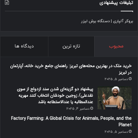
تبلیغات پیشنهادی
ی
ر
ا
بروکر آلپاری
|
دستگاه برش لیزر
ن
ح
ا
ک
محبوب
تازه ترین
دیدگاه ها
م
ش
و
خرید ملک در بهترین محله‌های تبریز: راهنمای جامع خرید خانه، آپارتمان
د
در تبریز
،
دسامبر 5, 2025
ک
پیشنهاد دو گزینه‌ای شدن سند ازدواج از سوی
ش
نقدعلی/ زوجین خودشان انتخاب کنند مهریه
و
عندالمطالبه یا عندالاستطاعه باشد
ر
د
دسامبر 4, 2025
چ
Factory Farming: A Global Crisis for Animals, People, and the
ا
Planet
ر
دسامبر 5, 2025
ج