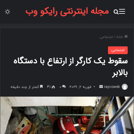
مجله اینترنتی رایکو وب
منو
جستجو برای
تغ
خانه
/
اجتماعی
اجتماعی
سقوط یک کارگر از ارتفاع با دستگاه
بالابر
raycoweb
ا
فوریه 2, 2026
0
41
کمتر از چند دقیقه
ر
س
ا
ل
ب
ه