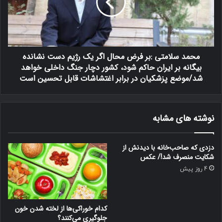
ن
س
ر
ل
ا
ا
ی
م
ر
ت
محمد سلامتی :بر فرض محال اگر یک رژیم دست نشانده
ا
ی
ن
بیگانه بر ایران حاکم شود، کشور دچار جنگ داخلی خواهد
:
ی
ب
شد/موضع پزشکیان در برابر اغتشاشات قابل تحسین است
ر
ر
ا
ف
م
ر
نوشته های مشابه
ش
ض
خ
م
ص
ح
دزدی که صاحب‌خانه با دیدنش از
ک
ا
شکایت منصرف شد!/ عکس
ر
ل
4 روز پیش
د
ا
!
گ
ر
ی
کدام خوراکی‌ها از لخته شدن خون
ک
جلوگیری می‌کنند؟