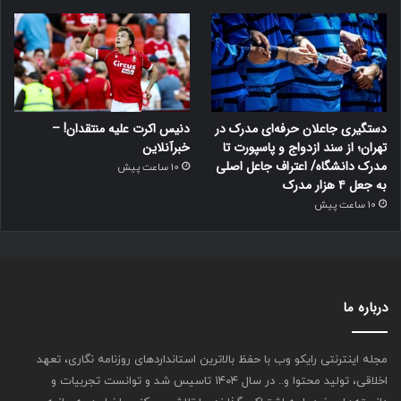
ش
ک
ی
ا
ن
د
ر
دستگیری جاعلان حرفه‌ای مدرک در
دنیس اکرت علیه منتقدان! –
ب
تهران؛ از سند ازدواج و پاسپورت تا
خبرآنلاین
ر
مدرک دانشگاه/ اعتراف جاعل اصلی
10 ساعت پیش
ا
به جعل ۴ هزار مدرک
ب
10 ساعت پیش
ر
ا
غ
ت
ش
ا
درباره ما
ش
ا
ت
مجله اینترنتی رایکو وب با حفظ بالاترین استانداردهای روزنامه نگاری، تعهد
ق
اخلاقی، تولید محتوا و.. در سال ۱۴۰۴ تاسیس شد و توانست تجربیات و
ا