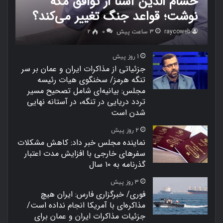
حسام الدین آشنا از توافق مکه
نوشت؛ قواعد جنگ تغییر می‌کند؟
raycoweb
3 ساعت پیش
0
2
1 روز پیش
جزئیاتی از مذاکرات ایران و عمان بر سر
تنگه هرمز/ سخنگوی هیات رئیسه
مجلس: بیانیه‌ای شامل تصحیح مسیر
تردد دریایی در تنگه، در آستانه نهایی
شدن است
2 روز پیش
نماینده مجلس خبر داد: کاهش مشکلات
سفرهای خارجی با افزایش مدت اعتبار
گذرنامه به ۱۰ سال
3 روز پیش
فوری/ خبرگزاری فارس: ایران هیچ
مذاکره‌ای با آمریکا انجام نداده است/
جزئیات مذاکرات ایران و عمان برای