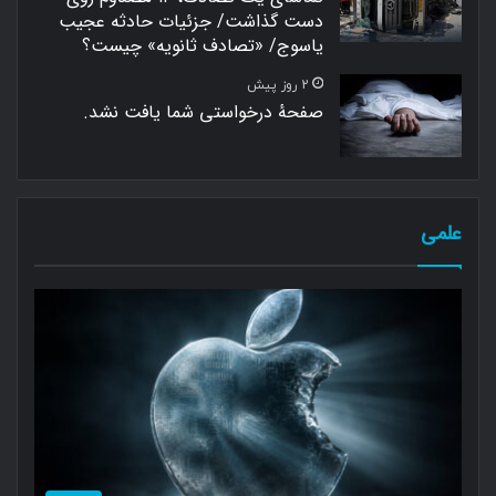
دست گذاشت/ جزئیات حادثه عجیب
یاسوج/ «تصادف ثانویه» چیست؟
2 روز پیش
صفحهٔ درخواستی شما یافت نشد.
علمی