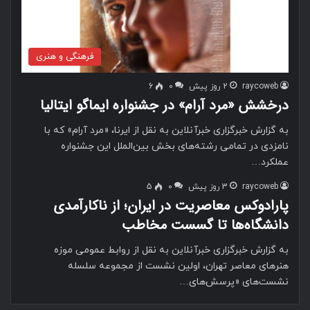
فرهنگی و هنری
raycoweb
2 روز پیش
0
6
درخشش «مرد آرام» در جشنواره ایماگو ایتالیا
به گزارش خبرگزاری خبرآنلاین به نقل از ایرنا، «مرد آرام» که با
نامزدی در تمامی رشته‌های بخش بین‌الملل این جشنواره
عملکرد…
raycoweb
3 روز پیش
0
5
پارادوکس معاصریت در ایران؛ از ناکارآمدی
دانشگاه‌ها تا گسست مخاطب
به گزارش خبرگزاری خبرآنلاین به نقل از روابط عمومی موزه
هنرهای معاصر تهران، اولین نشست از مجموعه سلسله
نشست‌های «پرسش‌های…